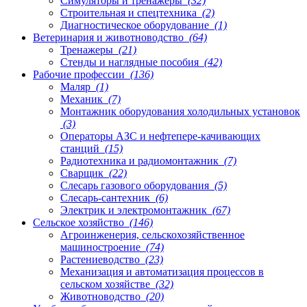
Симуляторы и тренажеры
(32)
Строительная и спецтехника
(2)
Диагностическое оборудование
(1)
Ветеринария и животноводство
(64)
Тренажеры
(21)
Стенды и наглядные пособия
(42)
Рабочие профессии
(136)
Маляр
(1)
Механик
(7)
Монтажник оборудования холодильных установок
(3)
Операторы АЗС и нефтепере-качивающих
станций
(15)
Радиотехника и радиомонтажник
(7)
Сварщик
(22)
Слесарь газового оборудования
(5)
Слесарь-сантехник
(6)
Электрик и электромонтажник
(67)
Сельское хозяйство
(146)
Агроинженерия, сельскохозяйственное
машиностроение
(74)
Растениеводство
(23)
Механизация и автоматизация процессов в
сельском хозяйстве
(32)
Животноводство
(20)