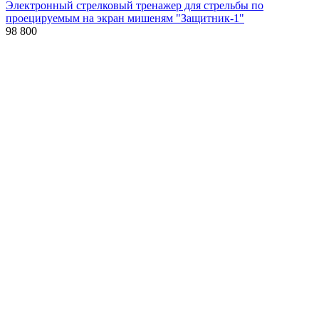
Электронный стрелковый тренажер для стрельбы по
проецируемым на экран мишеням "Защитник-1"
98 800