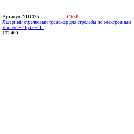
Артикул: УП1035
ОБЗР
Лазерный стрелковый тренажер для стрельбы по электронным
мишеням "Рубеж-1"
197 400