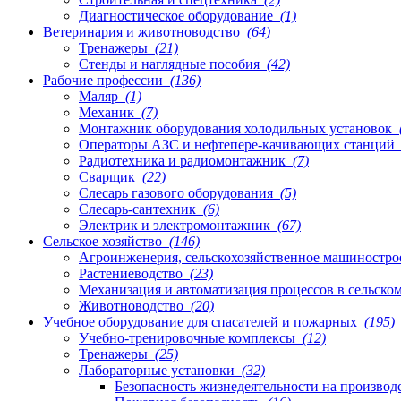
Диагностическое оборудование
(1)
Ветеринария и животноводство
(64)
Тренажеры
(21)
Стенды и наглядные пособия
(42)
Рабочие профессии
(136)
Маляр
(1)
Механик
(7)
Монтажник оборудования холодильных установок
Операторы АЗС и нефтепере-качивающих станций
Радиотехника и радиомонтажник
(7)
Сварщик
(22)
Слесарь газового оборудования
(5)
Слесарь-сантехник
(6)
Электрик и электромонтажник
(67)
Сельское хозяйство
(146)
Агроинженерия, сельскохозяйственное машиностр
Растениеводство
(23)
Механизация и автоматизация процессов в сельско
Животноводство
(20)
Учебное оборудование для спасателей и пожарных
(195)
Учебно-тренировочные комплексы
(12)
Тренажеры
(25)
Лабораторные установки
(32)
Безопасность жизнедеятельности на производ