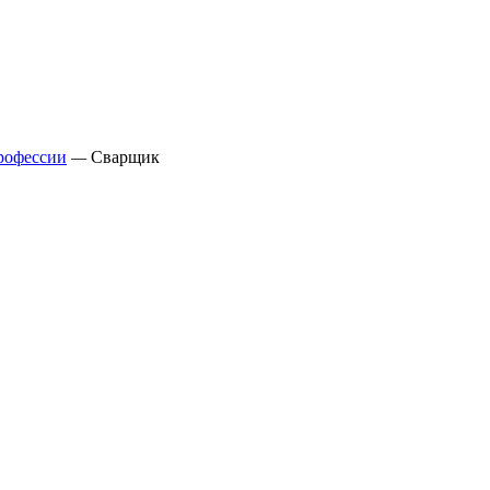
рофессии
—
Сварщик