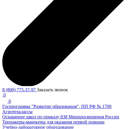
8 (800) 775-37-97
Заказать звонок
0
0
Госпрограмма "Развитие образования", ПП РФ № 1700
Агротехклассы
Оснащение школ по приказу 838 Минпросвещения России
Тренажеры-манекены для оказания первой помощи
Учебно-лабораторное оборудование