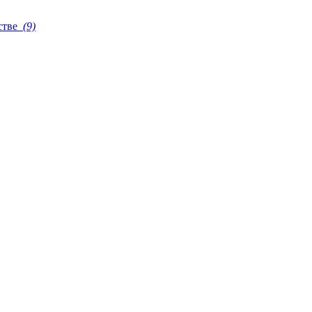
стве
(9)