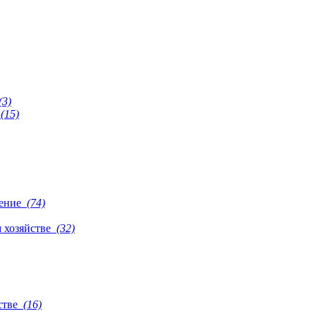
(3)
(15)
оение
(74)
м хозяйстве
(32)
стве
(16)