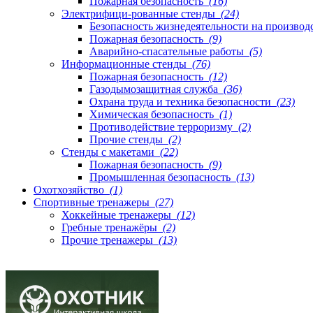
Пожарная безопасность
(16)
Электрифици-рованные стенды
(24)
Безопасность жизнедеятельности на производ
Пожарная безопасность
(9)
Аварийно-спасательные работы
(5)
Информационные стенды
(76)
Пожарная безопасность
(12)
Газодымозащитная служба
(36)
Охрана труда и техника безопасности
(23)
Химическая безопасность
(1)
Противодействие терроризму
(2)
Прочие стенды
(2)
Стенды с макетами
(22)
Пожарная безопасность
(9)
Промышленная безопасность
(13)
Охотхозяйство
(1)
Спортивные тренажеры
(27)
Хоккейные тренажеры
(12)
Гребные тренажёры
(2)
Прочие тренажеры
(13)