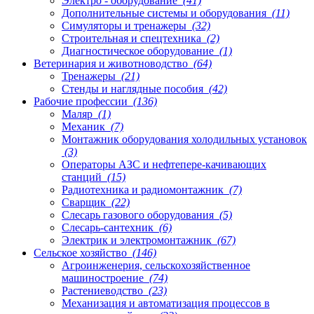
Электро - оборудование
(41)
Дополнительные системы и оборудования
(11)
Симуляторы и тренажеры
(32)
Строительная и спецтехника
(2)
Диагностическое оборудование
(1)
Ветеринария и животноводство
(64)
Тренажеры
(21)
Стенды и наглядные пособия
(42)
Рабочие профессии
(136)
Маляр
(1)
Механик
(7)
Монтажник оборудования холодильных установок
(3)
Операторы АЗС и нефтепере-качивающих
станций
(15)
Радиотехника и радиомонтажник
(7)
Сварщик
(22)
Слесарь газового оборудования
(5)
Слесарь-сантехник
(6)
Электрик и электромонтажник
(67)
Сельское хозяйство
(146)
Агроинженерия, сельскохозяйственное
машиностроение
(74)
Растениеводство
(23)
Механизация и автоматизация процессов в