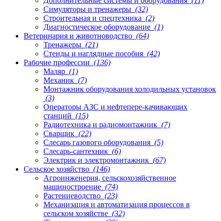
Дополнительные системы и оборудования
(11)
Симуляторы и тренажеры
(32)
Строительная и спецтехника
(2)
Диагностическое оборудование
(1)
Ветеринария и животноводство
(64)
Тренажеры
(21)
Стенды и наглядные пособия
(42)
Рабочие профессии
(136)
Маляр
(1)
Механик
(7)
Монтажник оборудования холодильных установок
(3)
Операторы АЗС и нефтепере-качивающих
станций
(15)
Радиотехника и радиомонтажник
(7)
Сварщик
(22)
Слесарь газового оборудования
(5)
Слесарь-сантехник
(6)
Электрик и электромонтажник
(67)
Сельское хозяйство
(146)
Агроинженерия, сельскохозяйственное
машиностроение
(74)
Растениеводство
(23)
Механизация и автоматизация процессов в
сельском хозяйстве
(32)