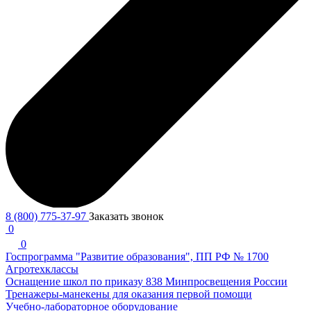
8 (800) 775-37-97
Заказать звонок
0
0
Госпрограмма "Развитие образования", ПП РФ № 1700
Агротехклассы
Оснащение школ по приказу 838 Минпросвещения России
Тренажеры-манекены для оказания первой помощи
Учебно-лабораторное оборудование