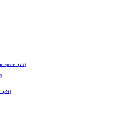
 энергии
(13)
)
я
(34)