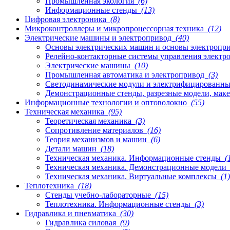
Промышленная экология
(6)
Информационные стенды
(13)
Цифровая электроника
(8)
Микроконтроллеры и микропроцессорная техника
(12)
Электрические машины и электропривод
(40)
Основы электрических машин и основы электропр
Релейно-контакторные системы управления элект
Электрические машины
(10)
Промышленная автоматика и электропривод
(3)
Светодинамические модули и электрифицированн
Демонстрационные стенды, разрезные модели, мак
Информационные технологии и оптоволокно
(55)
Техническая механика
(95)
Теоретическая механика
(3)
Сопротивление материалов
(16)
Теория механизмов и машин
(6)
Детали машин
(18)
Техническая механика. Информационные стенды
(
Техническая механика. Демонстрационные модели
Техническая механика. Виртуальные комплексы
(1)
Теплотехника
(18)
Стенды учебно-лабораторные
(15)
Теплотехника. Информационные стенды
(3)
Гидравлика и пневматика
(30)
Гидравлика силовая
(9)