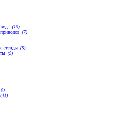
ивода
(10)
роприводов
(7)
ые стенды
(5)
еты
(5)
10)
(41)