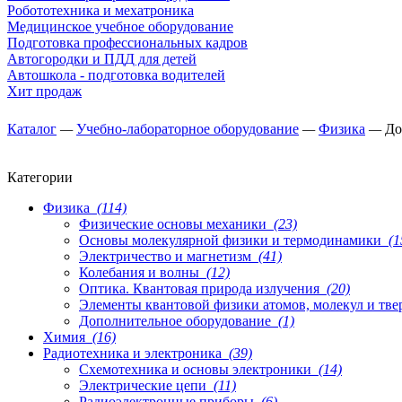
Робототехника и мехатроника
Медицинское учебное оборудование
Подготовка профессиональных кадров
Автогородки и ПДД для детей
Автошкола - подготовка водителей
Хит продаж
Каталог
—
Учебно-лабораторное оборудование
—
Физика
—
До
Категории
Физика
(114)
Физические основы механики
(23)
Основы молекулярной физики и термодинамики
(1
Электричество и магнетизм
(41)
Колебания и волны
(12)
Оптика. Квантовая природа излучения
(20)
Элементы квантовой физики атомов, молекул и тве
Дополнительное оборудование
(1)
Химия
(16)
Радиотехника и электроника
(39)
Схемотехника и основы электроники
(14)
Электрические цепи
(11)
Радиоэлектронные приборы
(6)