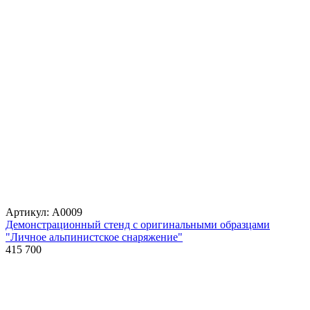
Артикул: А0009
Демонстрационный стенд с оригинальными образцами
"Личное альпинистское снаряжение"
415 700