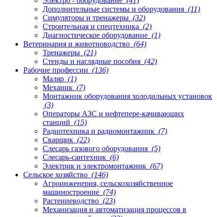
Электро - оборудование
(41)
Дополнительные системы и оборудования
(11)
Симуляторы и тренажеры
(32)
Строительная и спецтехника
(2)
Диагностическое оборудование
(1)
Ветеринария и животноводство
(64)
Тренажеры
(21)
Стенды и наглядные пособия
(42)
Рабочие профессии
(136)
Маляр
(1)
Механик
(7)
Монтажник оборудования холодильных установок
(3)
Операторы АЗС и нефтепере-качивающих
станций
(15)
Радиотехника и радиомонтажник
(7)
Сварщик
(22)
Слесарь газового оборудования
(5)
Слесарь-сантехник
(6)
Электрик и электромонтажник
(67)
Сельское хозяйство
(146)
Агроинженерия, сельскохозяйственное
машиностроение
(74)
Растениеводство
(23)
Механизация и автоматизация процессов в