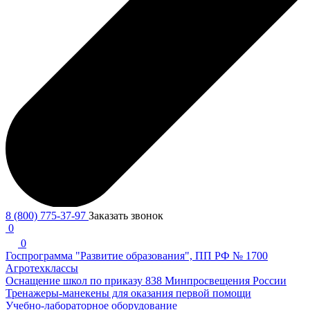
8 (800) 775-37-97
Заказать звонок
0
0
Госпрограмма "Развитие образования", ПП РФ № 1700
Агротехклассы
Оснащение школ по приказу 838 Минпросвещения России
Тренажеры-манекены для оказания первой помощи
Учебно-лабораторное оборудование