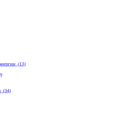
 энергии
(13)
)
я
(34)