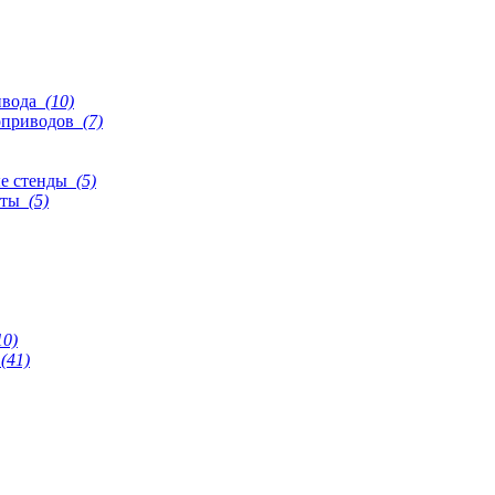
ивода
(10)
роприводов
(7)
ые стенды
(5)
еты
(5)
10)
(41)