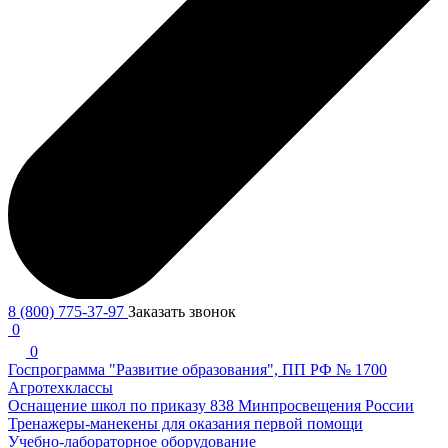
8 (800) 775-37-97
Заказать звонок
0
0
Госпрограмма "Развитие образования", ПП РФ № 1700
Агротехклассы
Оснащение школ по приказу 838 Минпросвещения России
Тренажеры-манекены для оказания первой помощи
Учебно-лабораторное оборудование