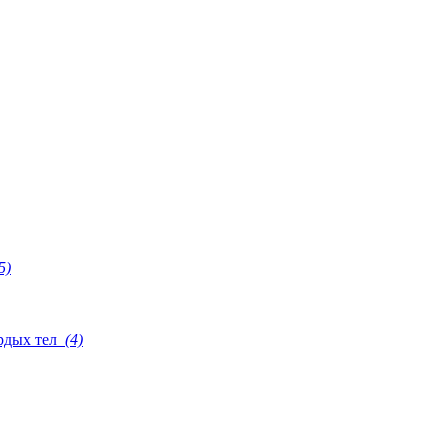
5)
рдых тел
(4)