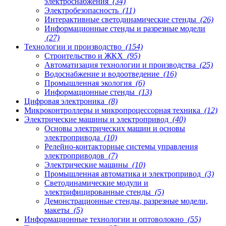
электроснабжения
(34)
Электробезопасность
(11)
Интерактивные светодинамические стенды
(26)
Информационные стенды и разрезные модели
(27)
Технологии и производство
(154)
Строительство и ЖКХ
(95)
Автоматизация технологии и производства
(25)
Водоснабжение и водоотведение
(16)
Промышленная экология
(6)
Информационные стенды
(13)
Цифровая электроника
(8)
Микроконтроллеры и микропроцессорная техника
(12)
Электрические машины и электропривод
(40)
Основы электрических машин и основы
электропривода
(10)
Релейно-контакторные системы управления
электроприводов
(7)
Электрические машины
(10)
Промышленная автоматика и электропривод
(3)
Светодинамические модули и
электрифицированные стенды
(5)
Демонстрационные стенды, разрезные модели,
макеты
(5)
Информационные технологии и оптоволокно
(55)