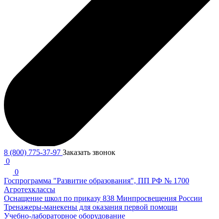
8 (800) 775-37-97
Заказать звонок
0
0
Госпрограмма "Развитие образования", ПП РФ № 1700
Агротехклассы
Оснащение школ по приказу 838 Минпросвещения России
Тренажеры-манекены для оказания первой помощи
Учебно-лабораторное оборудование