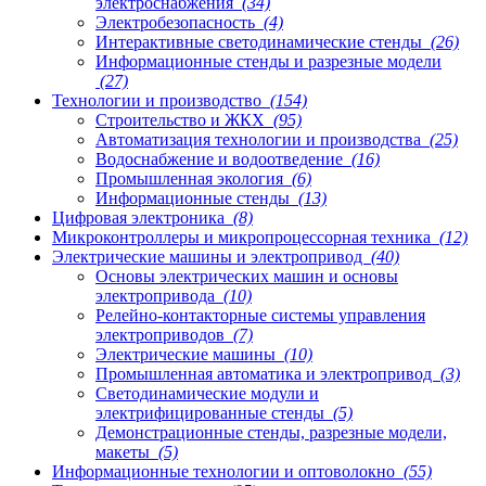
электроснабжения
(34)
Электробезопасность
(4)
Интерактивные светодинамические стенды
(26)
Информационные стенды и разрезные модели
(27)
Технологии и производство
(154)
Строительство и ЖКХ
(95)
Автоматизация технологии и производства
(25)
Водоснабжение и водоотведение
(16)
Промышленная экология
(6)
Информационные стенды
(13)
Цифровая электроника
(8)
Микроконтроллеры и микропроцессорная техника
(12)
Электрические машины и электропривод
(40)
Основы электрических машин и основы
электропривода
(10)
Релейно-контакторные системы управления
электроприводов
(7)
Электрические машины
(10)
Промышленная автоматика и электропривод
(3)
Светодинамические модули и
электрифицированные стенды
(5)
Демонстрационные стенды, разрезные модели,
макеты
(5)
Информационные технологии и оптоволокно
(55)