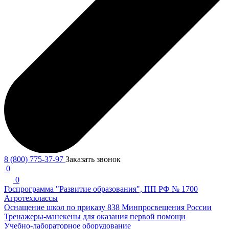
8 (800) 775-37-97
Заказать звонок
0
0
Госпрограмма "Развитие образования", ПП РФ № 1700
Агротехклассы
Оснащение школ по приказу 838 Минпросвещения России
Тренажеры-манекены для оказания первой помощи
Учебно-лабораторное оборудование