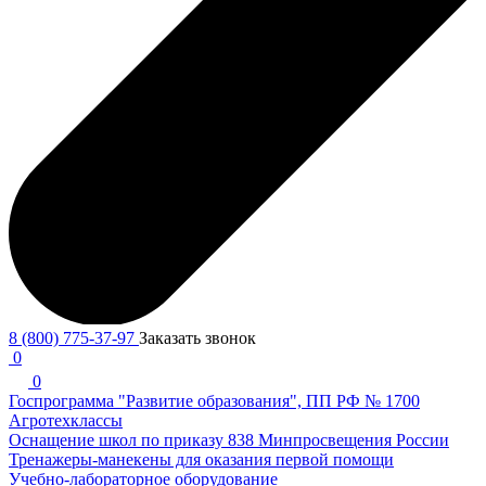
8 (800) 775-37-97
Заказать звонок
0
0
Госпрограмма "Развитие образования", ПП РФ № 1700
Агротехклассы
Оснащение школ по приказу 838 Минпросвещения России
Тренажеры-манекены для оказания первой помощи
Учебно-лабораторное оборудование