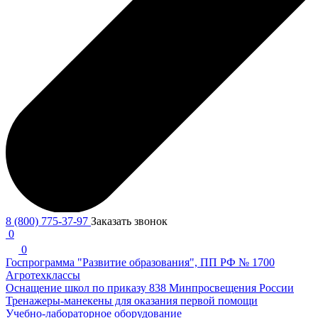
8 (800) 775-37-97
Заказать звонок
0
0
Госпрограмма "Развитие образования", ПП РФ № 1700
Агротехклассы
Оснащение школ по приказу 838 Минпросвещения России
Тренажеры-манекены для оказания первой помощи
Учебно-лабораторное оборудование