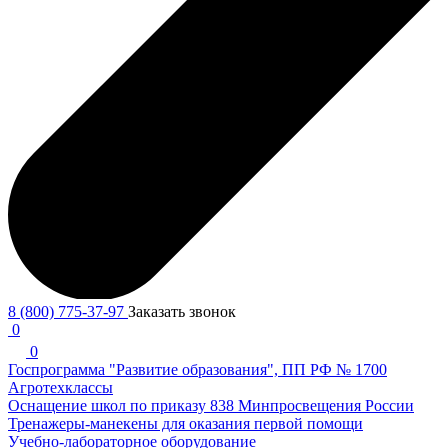
8 (800) 775-37-97
Заказать звонок
0
0
Госпрограмма "Развитие образования", ПП РФ № 1700
Агротехклассы
Оснащение школ по приказу 838 Минпросвещения России
Тренажеры-манекены для оказания первой помощи
Учебно-лабораторное оборудование