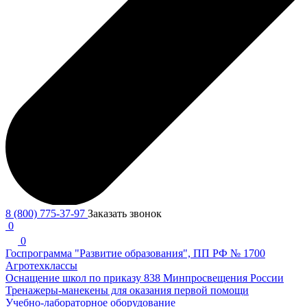
8 (800) 775-37-97
Заказать звонок
0
0
Госпрограмма "Развитие образования", ПП РФ № 1700
Агротехклассы
Оснащение школ по приказу 838 Минпросвещения России
Тренажеры-манекены для оказания первой помощи
Учебно-лабораторное оборудование