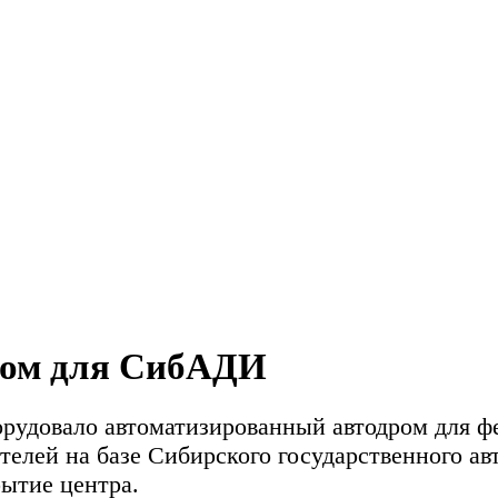
нный автодром д
ром для СибАДИ
рудовало автоматизированный автодром для фе
елей на базе Сибирского государственного ав
рытие центра.