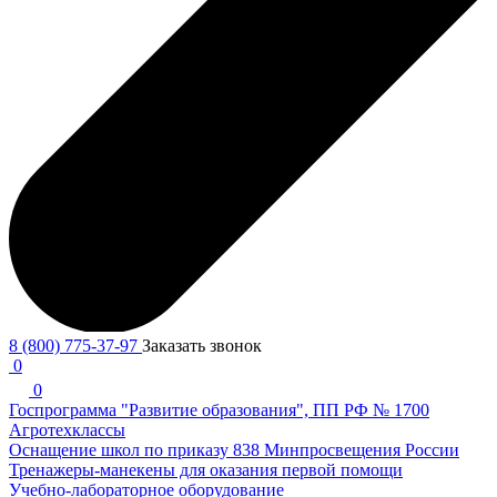
8 (800) 775-37-97
Заказать звонок
0
0
Госпрограмма "Развитие образования", ПП РФ № 1700
Агротехклассы
Оснащение школ по приказу 838 Минпросвещения России
Тренажеры-манекены для оказания первой помощи
Учебно-лабораторное оборудование