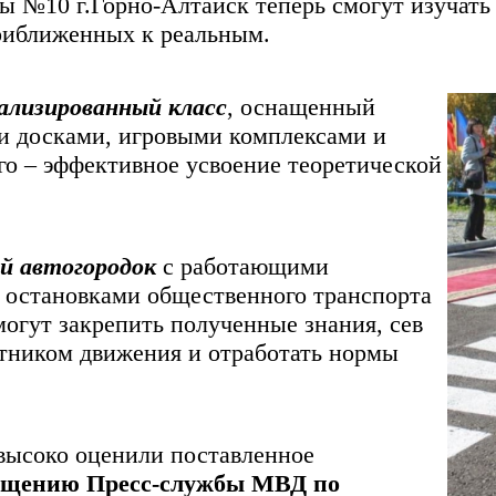
ы №10 г.Горно-Алтайск теперь смогут изучат
приближенных к реальным.
иализированный класс
, оснащенный
 досками, игровыми комплексами и
го – эффективное усвоение теоретической
й автогородок
с работающими
, остановками общественного транспорта
могут закрепить полученные знания, сев
стником движения и отработать нормы
высоко оценили поставленное
бщению Пресс-службы МВД по