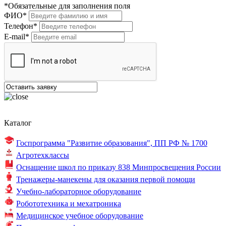
*Обязательные для заполнения поля
ФИО*
Телефон*
E-mail*
Каталог
Госпрограмма "Развитие образования",
ПП РФ № 1700
Агротехклассы
Оснащение школ по
приказу 838
Минпросвещения России
Тренажеры-манекены для оказания первой помощи
Учебно-лабораторное оборудование
Робототехника и мехатроника
Медицинское учебное оборудование