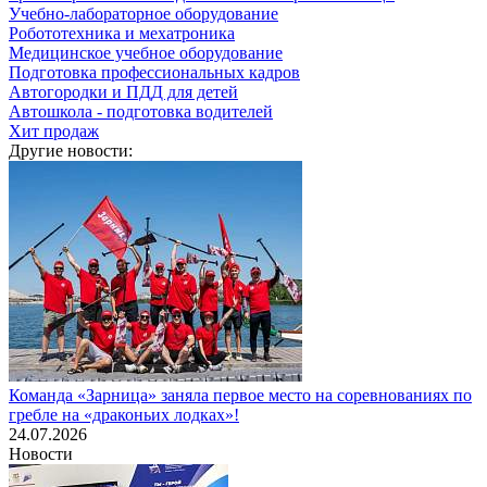
Учебно-лабораторное оборудование
Робототехника и мехатроника
Медицинское учебное оборудование
Подготовка профессиональных кадров
Автогородки и ПДД для детей
Автошкола - подготовка водителей
Хит продаж
Другие новости:
Команда «Зарница» заняла первое место на соревнованиях по
гребле на «драконьих лодках»!
24.07.2026
Новости