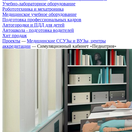
Учебно-лабораторное оборудование
Робототехника и мехатроника
Медицинское учебное оборудование
Подготовка профессиональных кадров
Автогородки и ПДД для детей
Автошкола - подготовка водителей
Хит продаж
Проекты
—
Медицинские ССУЗы и ВУЗы, центры
аккредитации
—
Симуляционный кабинет «Педиатрия»