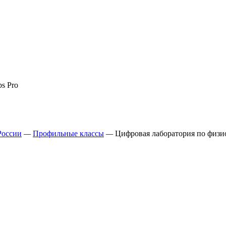
s Pro
России
—
Профильные классы
—
Цифровая лаборатория по физио