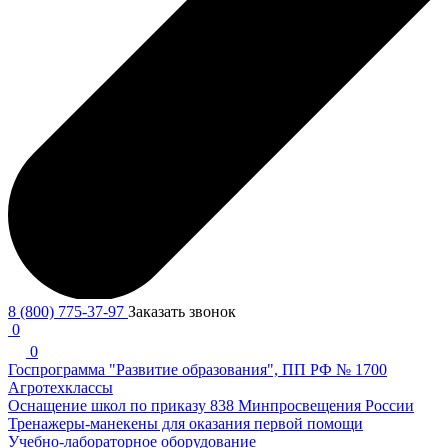
8 (800) 775-37-97
Заказать звонок
0
0
Госпрограмма "Развитие образования", ПП РФ № 1700
Агротехклассы
Оснащение школ по приказу 838 Минпросвещения России
Тренажеры-манекены для оказания первой помощи
Учебно-лабораторное оборудование