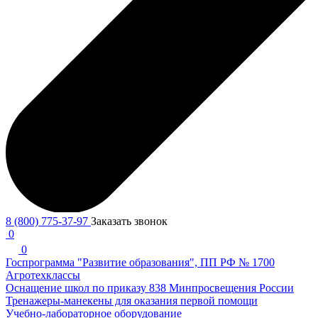
8 (800) 775-37-97
Заказать звонок
0
0
Госпрограмма "Развитие образования", ПП РФ № 1700
Агротехклассы
Оснащение школ по приказу 838 Минпросвещения России
Тренажеры-манекены для оказания первой помощи
Учебно-лабораторное оборудование