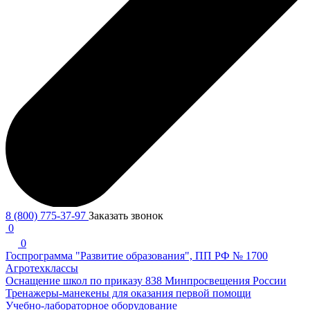
8 (800) 775-37-97
Заказать звонок
0
0
Госпрограмма "Развитие образования", ПП РФ № 1700
Агротехклассы
Оснащение школ по приказу 838 Минпросвещения России
Тренажеры-манекены для оказания первой помощи
Учебно-лабораторное оборудование