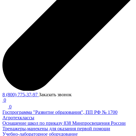
8 (800) 775-37-97
Заказать звонок
0
0
Госпрограмма "Развитие образования", ПП РФ № 1700
Агротехклассы
Оснащение школ по приказу 838 Минпросвещения России
Тренажеры-манекены для оказания первой помощи
Учебно-лабораторное оборудование