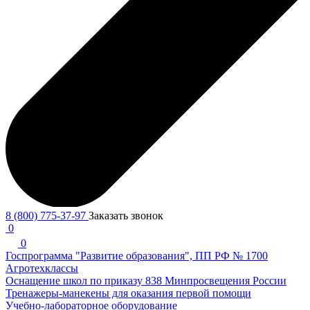
8 (800) 775-37-97
Заказать звонок
0
0
Госпрограмма "Развитие образования", ПП РФ № 1700
Агротехклассы
Оснащение школ по приказу 838 Минпросвещения России
Тренажеры-манекены для оказания первой помощи
Учебно-лабораторное оборудование