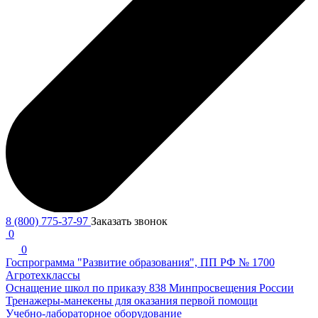
8 (800) 775-37-97
Заказать звонок
0
0
Госпрограмма "Развитие образования", ПП РФ № 1700
Агротехклассы
Оснащение школ по приказу 838 Минпросвещения России
Тренажеры-манекены для оказания первой помощи
Учебно-лабораторное оборудование