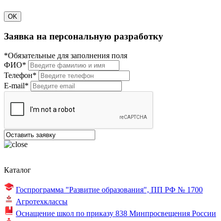
OK
Заявка на персональную разработку
*Обязательные для заполнения поля
ФИО*
Телефон*
E-mail*
Каталог
Госпрограмма "Развитие образования",
ПП РФ № 1700
Агротехклассы
Оснащение школ по
приказу 838
Минпросвещения России