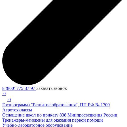
8 (800) 775-37-97
Заказать звонок
0
0
Госпрограмма "Развитие образования", ПП РФ № 1700
Агротехклассы
Оснащение школ по приказу 838 Минпросвещения России
Тренажеры-манекены для оказания первой помощи
Учебно-лабораторное оборудование