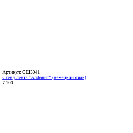
Артикул: СШ3041
Стенд-лента "Алфавит" (немецкий язык)
7 100