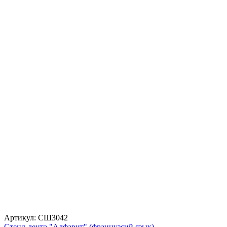
Артикул: СШ3042
Стенд-лента "Алфавит" (французсий язык)