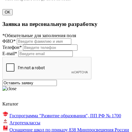
OK
Заявка на персональную разработку
*Обязательные для заполнения поля
ФИО*
Телефон*
E-mail*
Каталог
Госпрограмма "Развитие образования",
ПП РФ № 1700
Агротехклассы
Оснащение школ по
приказу 838
Минпросвещения России