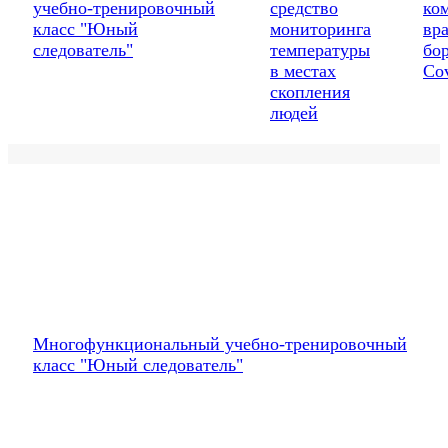
учебно-тренировочный
средство
ко
класс "Юный
мониторинга
вра
следователь"
температуры
бо
в местах
Co
скопления
людей
Многофункциональный учебно-тренировочный
класс "Юный следователь"