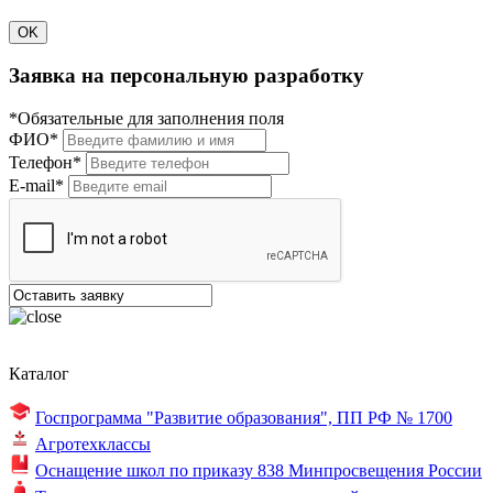
OK
Заявка на персональную разработку
*Обязательные для заполнения поля
ФИО*
Телефон*
E-mail*
Каталог
Госпрограмма "Развитие образования",
ПП РФ № 1700
Агротехклассы
Оснащение школ по
приказу 838
Минпросвещения России